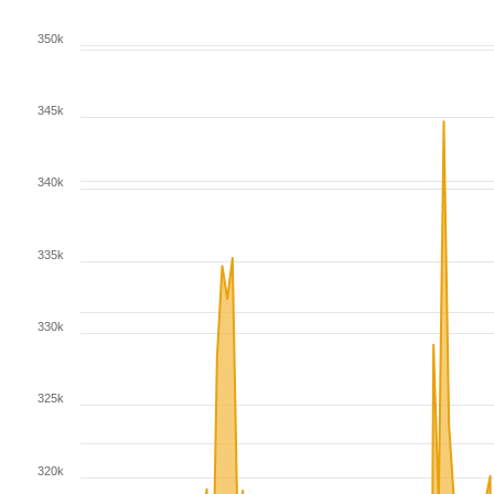
350k
345k
340k
335k
330k
325k
320k