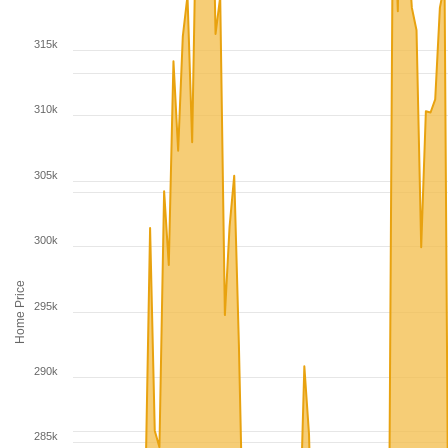
315k
310k
305k
300k
Home Price
295k
290k
285k