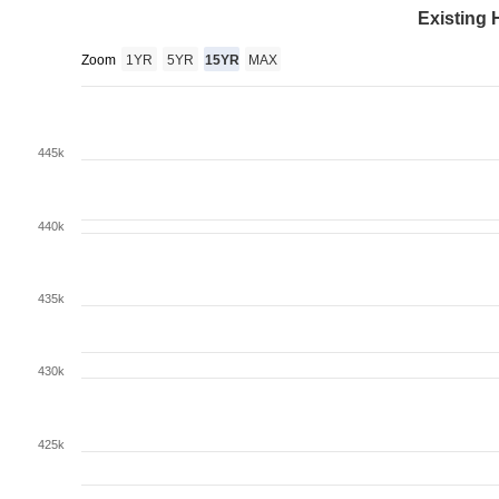
Existing 
Zoom
1YR
5YR
15YR
MAX
445k
440k
435k
430k
425k